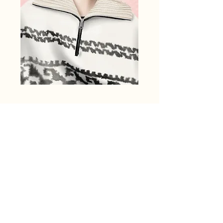
< Précédent
Suivant >
À propos
Me contacte
r
Politique de cookies
Politique de confidentialité
Mentions légales
© 2023 par
Studio Victorial
| Victoria Lapouille
Ducruet