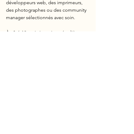
développeurs web, des imprimeurs,
des photographes ou des community
manager sélectionnés avec soin.
À côté, Victoria intervient régulièrement
en Design Graphique auprès
d'étudiants de l'École by CCI (Gobelins,
Annecy) et de l'École Brassard (Annecy).
Vous recherchez un bon graphiste entre
Annecy et Cruseilles ? Studio Victorial
Itw
/
Collaboration
Sens Créatif Podcast #44
,
Jérémie Claeys
interviewé par Lucile Farroni, Lighton et Victoria
Ducruet